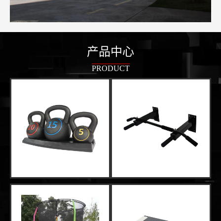
产品中心
PRODUCT