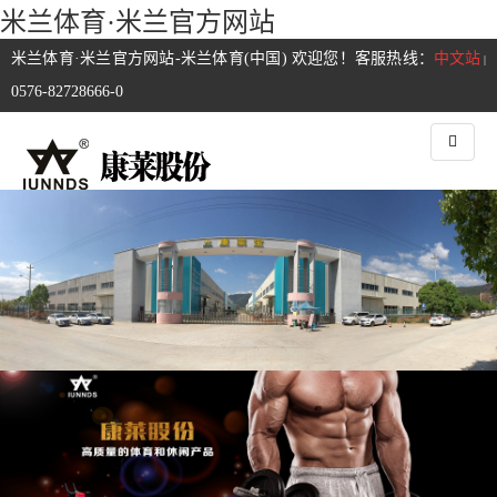
米兰体育·米兰官方网站
米兰体育·米兰官方网站-米兰体育(中国) 欢迎您！客服热线：
中文站
|
0576-82728666-0