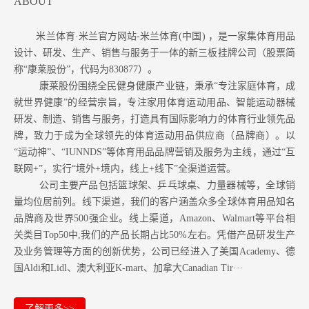
ABOUT
米兰体育·米兰官方网站-米兰体育(中国) ，是一家集体育用品
设计、研发、生产、销售与服务于一体的新三板挂牌公司（股票简
称“康莱股份”，代码为830877）。
康莱股份围绕全民健身健康产业链，秉承“专注家庭体育，成
就世界健康”的经营宗旨，专注家用体育运动用品、智能运动器械
研发、制造、销售与服务，打造具有国际影响力的体育行业领先品
牌，致力于成为全球领先的体育运动用品供应商（品牌商）。以
“运动神”、“IUNNDS”等体育用品品牌营销及服务为主线，通过“互
联网+”，实行“境外+境内，线上+线下”全渠道运营。
公司主要产品包括篮球架、乒乓球桌、力量器械等，全球销
量均位居前列。
线下渠道，我们的客户涵盖众多全球体育用品知名
品牌商及世界500强企业。
线上渠道，Amazon
、Walmart等
平台相
关类目Top50中,我们的产品长期占比50%左右。凭借产品研发生产
及业务管理等方面的创新优势，公司已经进入了美国Academy、德
国Aldi和Lidl、澳大利亚K-mart、加拿大Canadian Tir···
了解更多>>