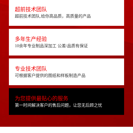
超前技术团队
超前技术团队,给你高品质，高质量的产品
多年生产经验
10余年专业制品深加工 公差/品质有保证
专业技术团队
可根据客户提供的图纸和样板制造产品
为您提供最贴心的服务
第一时间解决客户的售后问题，让您无后顾之忧