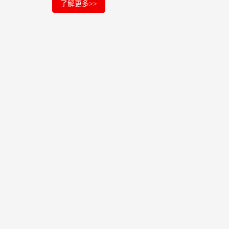
了解更多>>