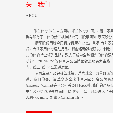
关于我们
ABOUT
米兰体育·米兰官方网站-米兰体育(中国) ，是一
售与服务于一体的新三板挂牌公司（股票简称“康莱股份”，
康莱股份围绕全民健身健康产业链，秉承“专注家
旨，专注家用体育运动用品、智能运动器械研发、制造
力的体育行业领先品牌，致力于成为全球领先的体育运
动神”、“IUNNDS”等体育用品品牌营销及服务为主线
内，线上+线下”全渠道运营。
公司主要产品包括篮球架、乒乓球桌、力量器械
道，我们的客户涵盖众多全球体育用品知名品牌商及
Amazon
、Walmart等
平台相关类目Top50中,我们的产
生产及业务管理等方面的创新优势，公司已经进入了美国Acad
大利亚K-mart、加拿大Canadian Tir···